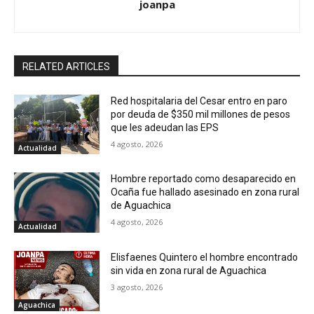
joanpa
d
a
RELATED ARTICLES
s
Red hospitalaria del Cesar entro en paro
por deuda de $350 mil millones de pesos
que les adeudan las EPS
4 agosto, 2026
Actualidad
Hombre reportado como desaparecido en
Ocaña fue hallado asesinado en zona rural
de Aguachica
4 agosto, 2026
Actualidad
Elisfaenes Quintero el hombre encontrado
sin vida en zona rural de Aguachica
3 agosto, 2026
Aguachica