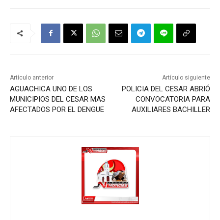
a
c
i
ó
Artículo anterior
Artículo siguiente
n
AGUACHICA UNO DE LOS
POLICIA DEL CESAR ABRIÓ
MUNICIPIOS DEL CESAR MAS
CONVOCATORIA PARA
d
AFECTADOS POR EL DENGUE
AUXILIARES BACHILLER
e
e
n
t
r
a