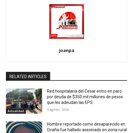
n
t
r
a
d
joanpa
a
s
RELATED ARTICLES
Red hospitalaria del Cesar entro en paro
por deuda de $350 mil millones de pesos
que les adeudan las EPS
4 agosto, 2026
Actualidad
Hombre reportado como desaparecido en
Ocaña fue hallado asesinado en zona rural