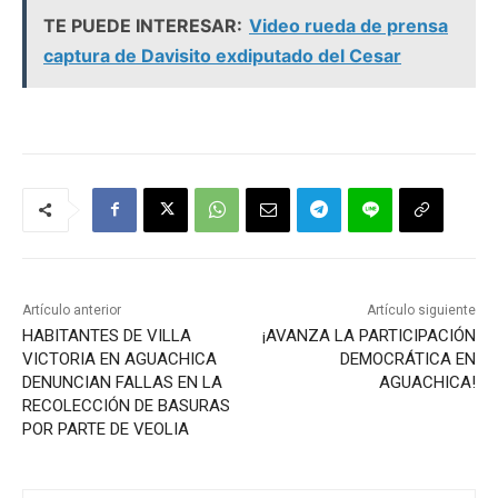
TE PUEDE INTERESAR:
Video rueda de prensa
v
captura de Davisito exdiputado del Cesar
e
g
a
c
i
ó
Artículo anterior
Artículo siguiente
n
HABITANTES DE VILLA
¡AVANZA LA PARTICIPACIÓN
VICTORIA EN AGUACHICA
DEMOCRÁTICA EN
d
DENUNCIAN FALLAS EN LA
AGUACHICA!
RECOLECCIÓN DE BASURAS
e
POR PARTE DE VEOLIA
e