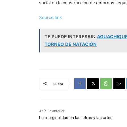
social en la construcción de entornos segu
N
Source link
a
TE PUEDE INTERESAR:
AGUACHIQUE
v
TORNEO DE NATACIÓN
e
g
a
c
Cuota
i
ó
Artículo anterior
n
La marginalidad en las letras y las artes.
d