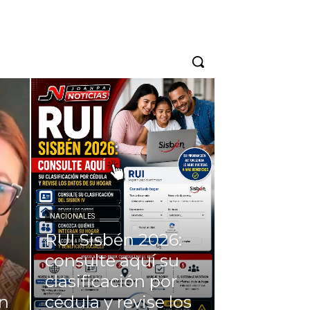
NACIONALES
RUI Sisbén 2026:
consulte aquí su
clasificación por
en
cédula y revise los