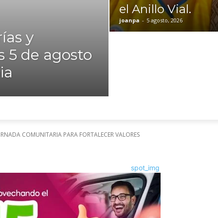
el Anillo Vial.
joanpa
-
5 agosto, 2026
ías y
s 5 de agosto
ia
JORNADA COMUNITARIA PARA FORTALECER VALORES