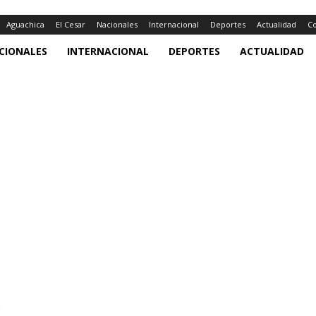
Aguachica
El Cesar
Nacionales
Internacional
Deportes
Actualidad
Co
CIONALES
INTERNACIONAL
DEPORTES
ACTUALIDAD