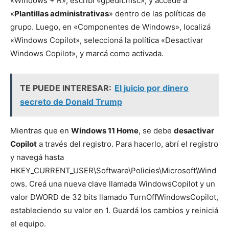
«Windows + R», escribí «gpedit.msc», y accedé a
«
Plantillas administrativas
» dentro de las políticas de
grupo. Luego, en «Componentes de Windows», localizá
«Windows Copilot», seleccioná la política «Desactivar
Windows Copilot», y marcá como activada.
TE PUEDE INTERESAR:
El juicio por dinero
secreto de Donald Trump
Mientras que en
Windows 11 Home
, se debe
desactivar
Copilot
a través del registro. Para hacerlo, abrí el registro
y navegá hasta
HKEY_CURRENT_USER\Software\Policies\Microsoft\Wind
ows. Creá una nueva clave llamada WindowsCopilot y un
valor DWORD de 32 bits llamado TurnOffWindowsCopilot,
estableciendo su valor en 1. Guardá los cambios y reiniciá
el equipo.