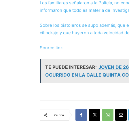
Los familiares señalaron a la Policía, no co
informaron que todo es materia de investig
Sobre los pistoleros se supo además, que en
cilindraje y que huyeron a toda velocidad de
N
Source link
a
TE PUEDE INTERESAR:
JOVEN DE 26
v
OCURRIDO EN LA CALLE QUINTA C
e
g
a
c
Cuota
i