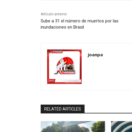
ó
Artículo anterior
n
Sube a 31 el número de muertos por las
inundaciones en Brasil
d
e
e
joanpa
n
t
r
a
d
RELATED ARTICLES
a
s