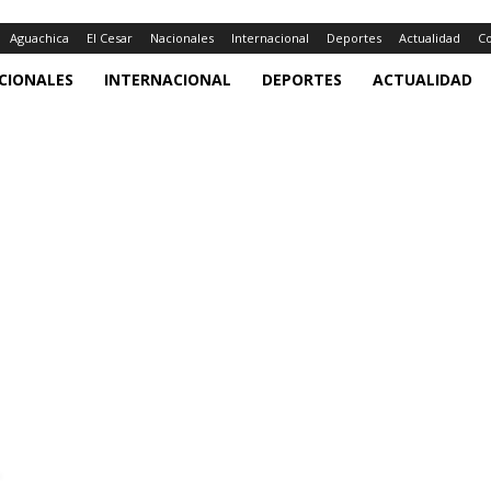
Aguachica
El Cesar
Nacionales
Internacional
Deportes
Actualidad
Co
CIONALES
INTERNACIONAL
DEPORTES
ACTUALIDAD