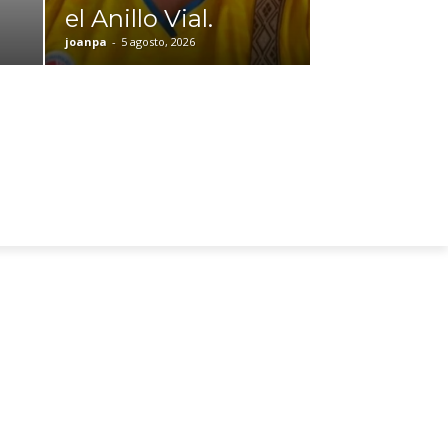
el Anillo Vial.
joanpa
-
5 agosto, 2026