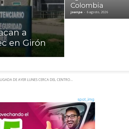
Colombia
joanpa
-
6 agosto, 2026
tacan a
ec en Girón
RUGADA DE AYER LUNES CERCA DEL CENTRO...