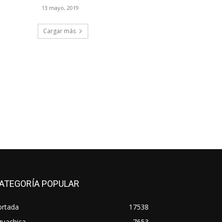
13 mayo, 2019
Cargar más
ATEGORÍA POPULAR
ortada
17538
guachica
7653