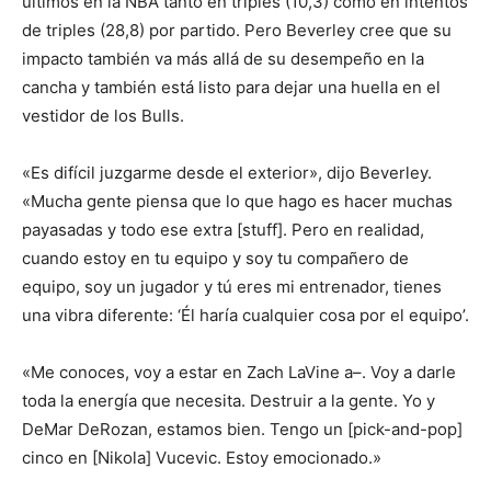
últimos en la NBA tanto en triples (10,3) como en intentos
de triples (28,8) por partido. Pero Beverley cree que su
impacto también va más allá de su desempeño en la
cancha y también está listo para dejar una huella en el
vestidor de los Bulls.
«Es difícil juzgarme desde el exterior», dijo Beverley.
«Mucha gente piensa que lo que hago es hacer muchas
payasadas y todo ese extra [stuff]. Pero en realidad,
cuando estoy en tu equipo y soy tu compañero de
equipo, soy un jugador y tú eres mi entrenador, tienes
una vibra diferente: ‘Él haría cualquier cosa por el equipo’.
«Me conoces, voy a estar en Zach LaVine a–. Voy a darle
toda la energía que necesita. Destruir a la gente. Yo y
DeMar DeRozan, estamos bien. Tengo un [pick-and-pop]
cinco en [Nikola] Vucevic. Estoy emocionado.»