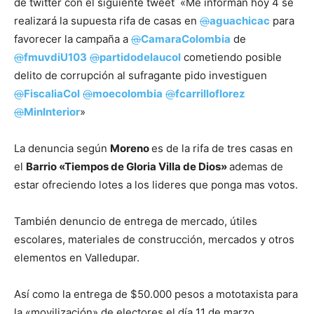
de twitter con el siguiente tweet «Me informan hoy 4 se
realizará la supuesta rifa de casas en
@
aguachicac
para
favorecer la campaña a
@
CamaraColombia
de
@
fmuvdiU103
@
partidodelaucol
cometiendo posible
delito de corrupción al sufragante pido investiguen
@
FiscaliaCol
@
moecolombia
@
fcarrilloflorez
@
MinInterior
»
La denuncia según
Moreno
es de la rifa de tres casas en
el
Barrio «Tiempos de Gloria Villa de Dios»
ademas de
estar ofreciendo lotes a los lideres que ponga mas votos.
También denuncio de entrega de mercado, útiles
escolares, materiales de construcción, mercados y otros
elementos en Valledupar.
Así como la entrega de $50.000 pesos a mototaxista para
la «movilización» de electores el día 11 de marzo.