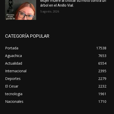
Mujer muere al chocar su moto contra un
árbol en el Anillo Vial.
5 agosto, 2026
CATEGORÍA POPULAR
Portada
17538
Aguachica
7653
Actualidad
6554
Internacional
2395
Deportes
2279
El Cesar
2232
tecnologia
1961
Nacionales
1710