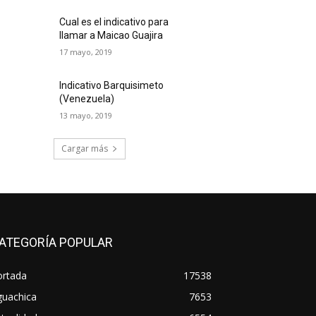
Cual es el indicativo para
llamar a Maicao Guajira
17 mayo, 2019
Indicativo Barquisimeto
(Venezuela)
13 mayo, 2019
Cargar más
ATEGORÍA POPULAR
ortada
17538
guachica
7653