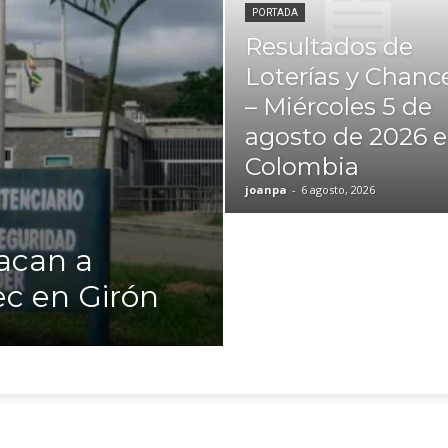
PORTADA
Resultados de
Loterías y Chanc
– Miércoles 5 de
agosto de 2026 
Colombia
joanpa
-
6 agosto, 2026
tacan a
ec en Girón