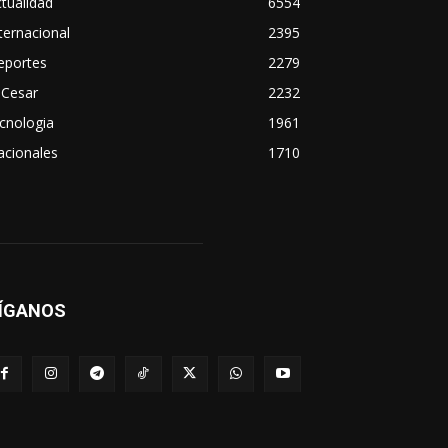
tualidad
6554
ternacional
2395
eportes
2279
 Cesar
2232
cnologia
1961
acionales
1710
ÍGANOS