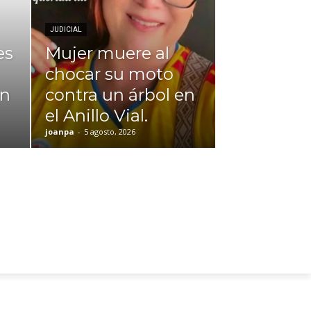
JUDICIAL
es
Mujer muere al
chocar su moto
en
contra un árbol en
el Anillo Vial.
joanpa
-
5 agosto, 2026