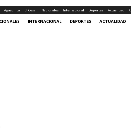
Aguachica
El Cesar
Nacionales
Internacional
Deportes
Actualidad
C
CIONALES
INTERNACIONAL
DEPORTES
ACTUALIDAD