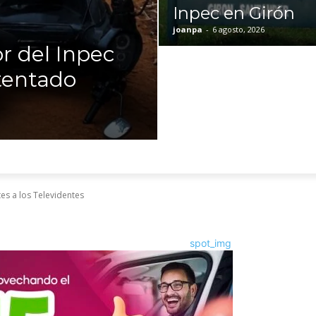
Inpec en Girón
joanpa
-
6 agosto, 2026
r del Inpec
tentado
es a los Televidentes