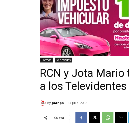
Portada
Variedades
RCN y Jota Mario 
a los Televidentes
By
joanpa
24 julio, 2012
Cuota