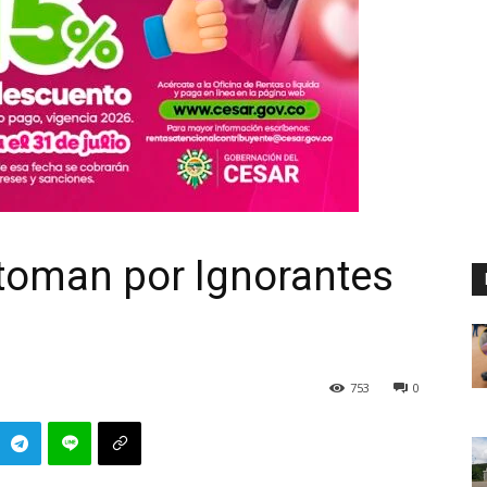
toman por Ignorantes
753
0