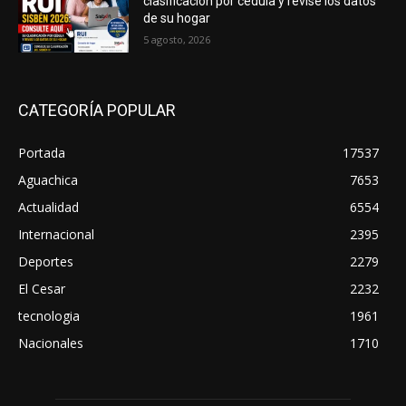
clasificación por cédula y revise los datos
de su hogar
5 agosto, 2026
CATEGORÍA POPULAR
Portada
17537
Aguachica
7653
Actualidad
6554
Internacional
2395
Deportes
2279
El Cesar
2232
tecnologia
1961
Nacionales
1710