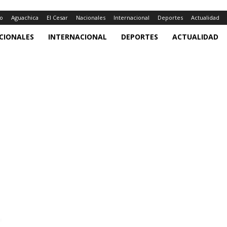
io
Aguachica
El Cesar
Nacionales
Internacional
Deportes
Actualidad
CIONALES
INTERNACIONAL
DEPORTES
ACTUALIDAD