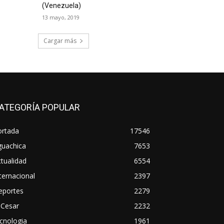
(Venezuela)
13 mayo, 2019
Cargar más
ATEGORÍA POPULAR
ortada
17546
guachica
7653
tualidad
6554
ternacional
2397
eportes
2279
 Cesar
2232
cnologia
1961