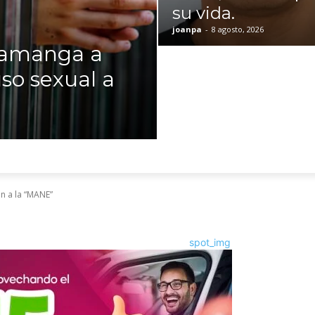
su vida.
joanpa
-
8 agosto, 2026
ramanga a
so sexual a
n a la “MANE”