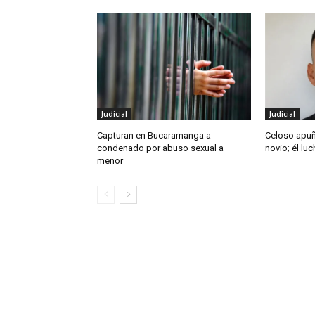
Judicial
Judicial
Capturan en Bucaramanga a
Celoso apuñ
condenado por abuso sexual a
novio; él luc
menor