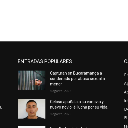
ENTRADAS POPULARES
C
Capturan en Bucaramanga a
P
condenado por abuso sexual a
A
menor
8 agosto, 2026
Ac
In
Celoso apuñala a su exnovia y
a.
nuevo novio; él lucha por su vida.
D
8 agosto, 2026
El
te