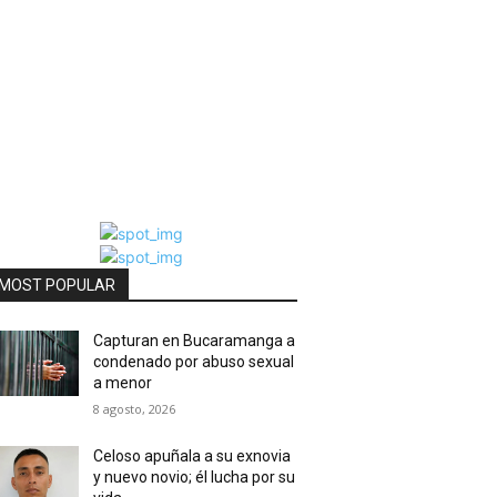
MOST POPULAR
Capturan en Bucaramanga a
condenado por abuso sexual
a menor
8 agosto, 2026
Celoso apuñala a su exnovia
y nuevo novio; él lucha por su