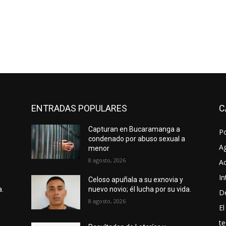
ENTRADAS POPULARES
C
Capturan en Bucaramanga a
P
condenado por abuso sexual a
A
menor
8 agosto, 2026
Ac
In
Celoso apuñala a su exnovia y
a.
nuevo novio; él lucha por su vida.
D
8 agosto, 2026
El
te