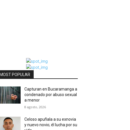
MOST POPULAR
Capturan en Bucaramanga a
condenado por abuso sexual
a menor
8 agosto, 2026
Celoso apuñala a su exnovia
y nuevo novio; él lucha por su