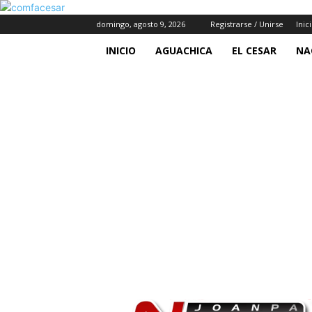
domingo, agosto 9, 2026
Registrarse / Unirse
Inic
INICIO
AGUACHICA
EL CESAR
NA