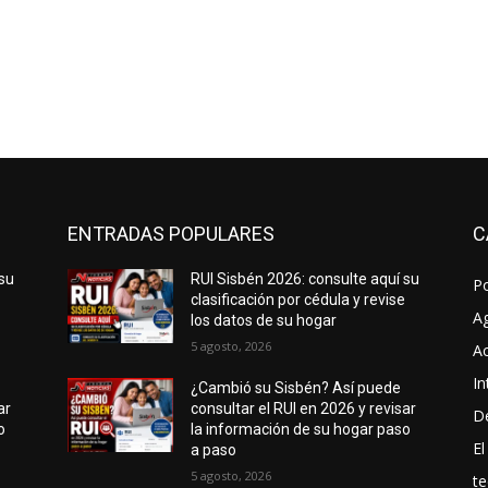
ENTRADAS POPULARES
C
 su
RUI Sisbén 2026: consulte aquí su
P
e
clasificación por cédula y revise
A
los datos de su hogar
5 agosto, 2026
Ac
In
¿Cambió su Sisbén? Así puede
ar
consultar el RUI en 2026 y revisar
D
o
la información de su hogar paso
El
a paso
5 agosto, 2026
te