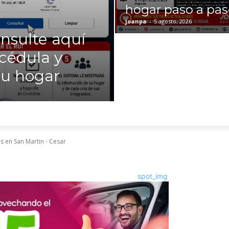
hogar paso a pa
joanpa
-
5 agosto, 2026
nsulte aquí
 cédula y
 su hogar
 en San Martin - Cesar