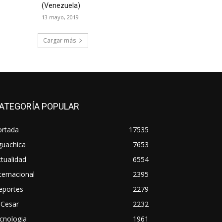
(Venezuela)
13 mayo, 2019
Cargar más
ATEGORÍA POPULAR
ortada
17535
guachica
7653
tualidad
6554
ternacional
2395
eportes
2279
 Cesar
2232
cnologia
1961