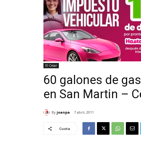
El Cesar
60 galones de ga
en San Martin – C
By
joanpa
7 abril, 2011
Cuota