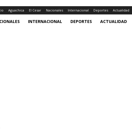
cio
Aguachica
El Cesar
Nacionales
Internacional
Deportes
Actualidad
CIONALES
INTERNACIONAL
DEPORTES
ACTUALIDAD