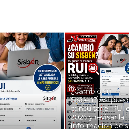
NACIONALES
¿Cambió su
Sisbén? Así pue
consultar el RUI 
2026 y revisar la
información de 