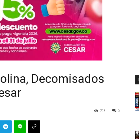
solina, Decomisados
esar
703
0