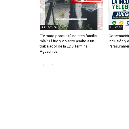
Aguachica
El Cesar
“Te mato porque tú no eres familia
Gobernación
mía”: El frío y violento asalto a un
inclusión y 
trabajador de la EDS Terminal
Parasurame
Aguachica