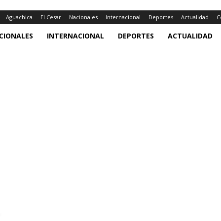
Aguachica
El Cesar
Nacionales
Internacional
Deportes
Actualidad
C
CIONALES
INTERNACIONAL
DEPORTES
ACTUALIDAD