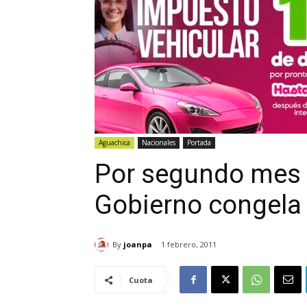
Aguachica
Nacionales
Portada
Por segundo mes 
Gobierno congela 
By
joanpa
1 febrero, 2011
Cuota