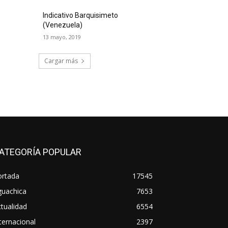
Indicativo Barquisimeto
(Venezuela)
13 mayo, 2019
Cargar más
ATEGORÍA POPULAR
ortada
17545
guachica
7653
tualidad
6554
ternacional
2397