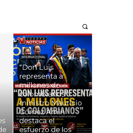
INTERNACIONAL
“Don Luis
representa a
millones de
colombianos”:
ministro Mauricio
Gómez Amín
es
destaca el
de
esfuerzo de los