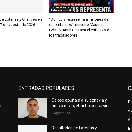
Internacional
de Loterías y Chances en
“Don Luis representa a millones de
7 de agosto de 2026
colombianos”: ministro Mauricio
Gómez Amín destaca el esfuerzo de
los trabajadores
ENTRADAS POPULARES
C
Celoso apuñala a su exnovia y
P
a.
nuevo novio; él lucha por su vida.
A
8 agosto, 2026
Ac
In
Resultados de Loterías y