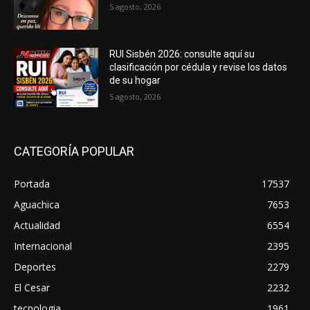
5 agosto, 2026
RUI Sisbén 2026: consulte aquí su
clasificación por cédula y revise los datos
de su hogar
5 agosto, 2026
CATEGORÍA POPULAR
Portada
17537
Aguachica
7653
Actualidad
6554
Internacional
2395
Deportes
2279
El Cesar
2232
tecnologia
1961